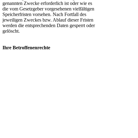
genannten Zwecke erforderlich ist oder wie es
die vom Gesetzgeber vorgesehenen vielfältigen
Speicherfristen vorsehen. Nach Fortfall des
jeweiligen Zweckes bzw. Ablauf dieser Fristen
werden die entsprechenden Daten gesperrt oder
gelöscht.
Ihre Betroffenenrechte
Unter den angegebenen Kontaktdaten unseres
Datenschutz-Verantwortlichen s.o. können Sie
jederzeit folgende Rechte ausüben:
- Auskunft über Ihre bei uns gespeicherten
Daten und deren Verarbeitung,
- Berichtigung unrichtiger personenbezogener
Daten,
- Löschung Ihrer bei uns gespeicherten Daten,
- Einschränkung der Datenverarbeitung, sofern
wir Ihre Daten aufgrund gesetzlicher Pflichten
noch nicht löschen dürfen,
- Widerspruch gegen die Verarbeitung Ihrer
Daten bei uns und
- Datenübertragbarkeit, sofern Sie in die
Datenverarbeitung eingewilligt haben oder